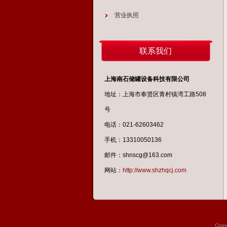
营业执照
联系我们
上海南石储罐设备科技有限公司
地址：上海市奉贤区青村镇湾工路508
号
电话：021-62603462
手机：13310050136
邮件：shnscg@163.com
网站：
http://www.shzhqcj.com
Cop