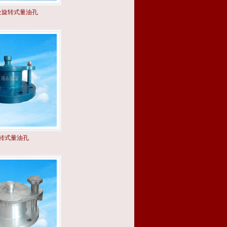
金旋转式量油孔
转式量油孔