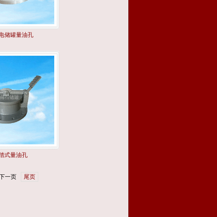
电储罐量油孔
踏式量油孔
下一页
尾页