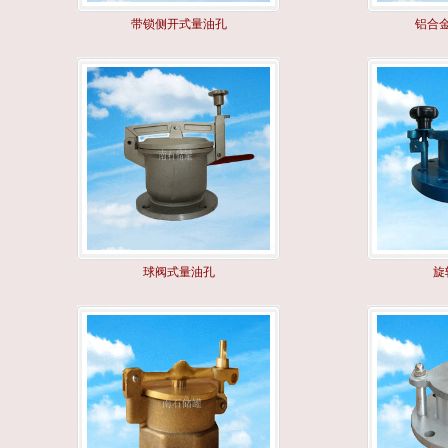
带锁侧开式量油孔
铝合
球阀式量油孔
旋