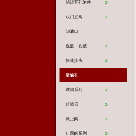
储罐开孔附件
双门底阀
卸油口
视盅、视镜
快速接头
量油孔
球阀系列
过滤器
截止阀
止回阀系列